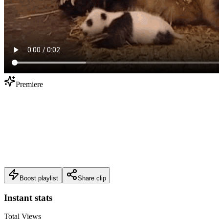
Premiere
300,000,000
views
0:16
2006-11-05
Panda Videos
Boost playlist
Share clip
Instant stats
Total Views