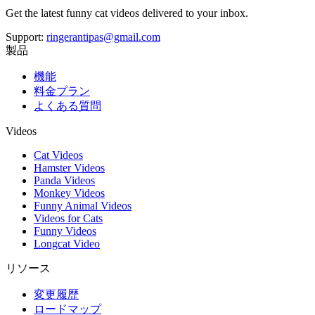
Get the latest funny cat videos delivered to your inbox.
Support:
ringerantipas@gmail.com
製品
機能
料金プラン
よくある質問
Videos
Cat Videos
Hamster Videos
Panda Videos
Monkey Videos
Funny Animal Videos
Videos for Cats
Funny Videos
Longcat Video
リソース
変更履歴
ロードマップ