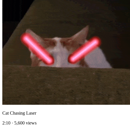
Cat Chasing Laser
2:10
·
5,600
views