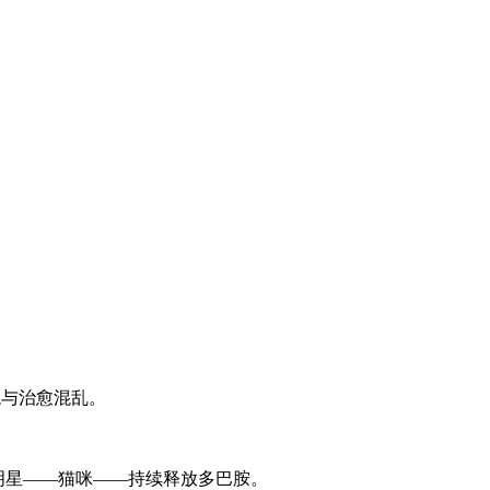
龙与治愈混乱。
喜剧明星——猫咪——持续释放多巴胺。