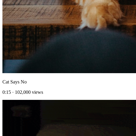
Cat Says No
0:15
·
102,000
views